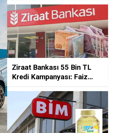
Ziraat Bankası 55 Bin TL
Kredi Kampanyası: Faiz
Oranları Düşüyor!