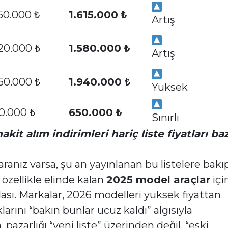
550.000 ₺
1.615.000 ₺
Artış
520.000 ₺
1.580.000 ₺
Artış
850.000 ₺
1.940.000 ₺
Yüksek
0.000 ₺
650.000 ₺
Sınırlı
akit alım indirimleri hariç liste fiyatları ba
anız varsa, şu an yayınlanan bu listelere bakı
özellikle elinde kalan
2025 model araçlar
içi
lası. Markalar, 2026 modelleri yüksek fiyattan
larını “bakın bunlar ucuz kaldı” algısıyla
pazarlığı “yeni liste” üzerinden değil, “eski