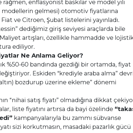
ğe rağmen, enflasyonist baskılar ve model yılı
6 modellerin gelmesi) otomotiv fiyatlarına
iat ve Citroen, Şubat listelerini yayınladı.
ssin” dediğimiz giriş seviyesi araçlarda bile
liyet artışları, özellikle hammadde ve lojisti
ura ediliyor.
iyatlar Ne Anlama Geliyor?
ıllık %50-60 bandında gezdiği bir ortamda, fiyat
değiştiriyor. Eskiden “krediyle araba alma” devr
iz/altın) bozdurup üzerine ekleme” dönemi
ının “nihai satış fiyatı” olmadığına dikkat çekiyo
r, liste fiyatını artırsa da bayi özelinde
“taka
redi”
kampanyalarıyla bu zammı sübvanse
fiyatı sizi korkutmasın, masadaki pazarlık gücü