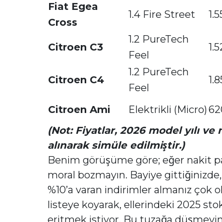
Fiat Egea
1.4 Fire Street
1.
Cross
1.2 PureTech
Citroen C3
1.
Feel
1.2 PureTech
Citroen C4
1.
Feel
Citroen Ami
Elektrikli (Micro)
62
(Not: Fiyatlar, 2026 model yılı ve n
alınarak simüle edilmiştir.)
Benim görüşüme göre; eğer nakit par
moral bozmayın. Bayiye gittiğinizde, 
%10’a varan indirimler almanız çok o
listeye koyarak, ellerindeki 2025 stok
eritmek istiyor. Bu tuzağa düşmeyin, 