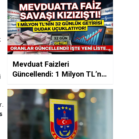
k
Mevduat Faizleri
Güncellendi: 1 Milyon TL’nin
i
32 Gün Kazancı!
r.
s