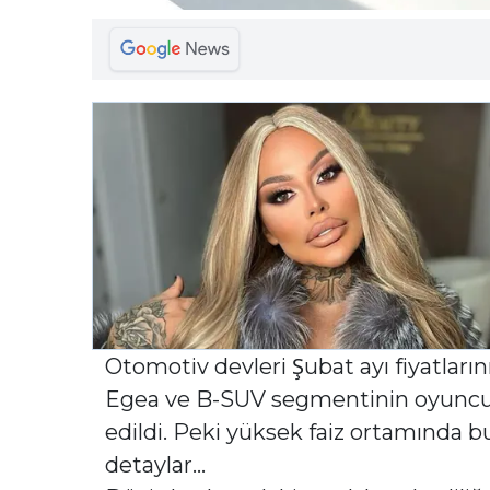
Otomotiv devleri Şubat ayı fiyatların
Egea ve B-SUV segmentinin oyuncusu
edildi. Peki yüksek faiz ortamında bu
detaylar…