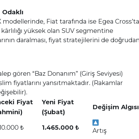
i Odaklı
X modellerinde, Fiat tarafında ise Egea Cross’t
n kârlılığı yüksek olan SUV segmentine
ının daralması, fiyat stratejilerini de doğruda
alep gören “Baz Donanım” (Giriş Seviyesi)
lim fiyatlarını yansıtmaktadır. (Rakamlar
işebilir).
ceki Fiyat
Yeni Fiyat
Değişim Algısı
ahmini)
(Şubat)
410.000 ₺
1.465.000 ₺
Artış