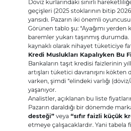
Döviz kurlarındaki sınırlı hareketlili
geçişleri (2025 stoklarının bitip 202
yansıdı. Pazarın iki önemli oyuncusu F
Görünen tablo şu: “Ayağımı yerden ke
baremler yukarı taşınmış durumda. Ma
kaynaklı olarak nihayet tüketiciye fat
Kredi Muslukları Kapalıyken Bu F
Bankaların taşıt kredisi faizlerinin y
artışları tüketici davranışını kökten 
varken, şimdi “elindeki varlığı (döv
yaşanıyor.
Analistler, açıklanan bu liste fiyatlar
Pazarın daraldığı bir dönemde markala
desteği”
veya
“sıfır faizli küçük k
etmeye çalışacaklardır. Yani tabela 