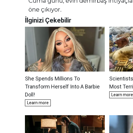
Cuma günü, evin demirbaş ihtiyaçların
öne çıkıyor.