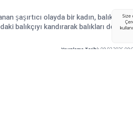
an şaşırtıcı olayda bir kadın, balıklarını
Size 
Çere
daki balıkçıyı kandırarak balıkları denize
kulla
Yayınlama Tarihi:
09.02.2026 09: