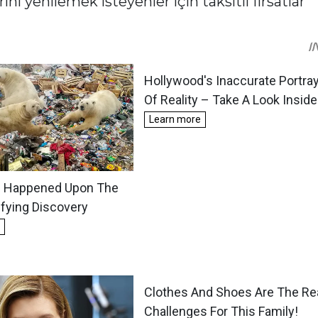
ı yenilemek isteyenler için taksitli fırsatlar