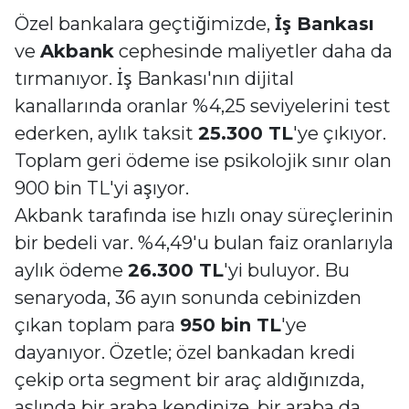
Özel bankalara geçtiğimizde,
İş Bankası
ve
Akbank
cephesinde maliyetler daha da
tırmanıyor. İş Bankası'nın dijital
kanallarında oranlar %4,25 seviyelerini test
ederken, aylık taksit
25.300 TL
'ye çıkıyor.
Toplam geri ödeme ise psikolojik sınır olan
900 bin TL'yi aşıyor.
Akbank tarafında ise hızlı onay süreçlerinin
bir bedeli var. %4,49'u bulan faiz oranlarıyla
aylık ödeme
26.300 TL
'yi buluyor. Bu
senaryoda, 36 ayın sonunda cebinizden
çıkan toplam para
950 bin TL
'ye
dayanıyor. Özetle; özel bankadan kredi
çekip orta segment bir araç aldığınızda,
aslında bir araba kendinize, bir araba da