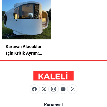
Karavan Alacaklar
İçin Kritik Ayrım:
750 KG Altı mı Üstü
mü?
Kurumsal