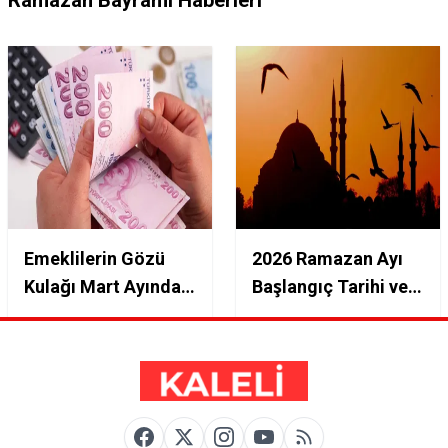
Ramazan Bayramı Haberleri
Emeklilerin Gözü
2026 Ramazan Ayı
Kulağı Mart Ayında:
Başlangıç Tarihi ve
Bayram
İbadetler Netleşti
İkramiyesinde Rekor
Zam İhtimali!