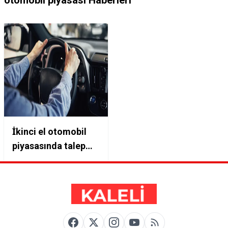
otomobil piyasası Haberleri
İkinci el otomobil
piyasasında talep
patlaması: Fiat Egea
ve Renault Clio
liderliği ele geçirdi