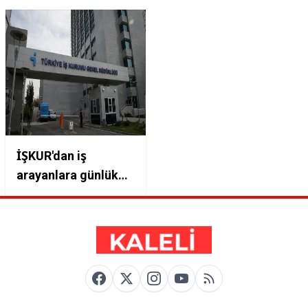
İŞKUR'dan iş
arayanlara günlük
harçlık fırsatı!
Başvuru için
oturduğunuz yerde
bekleyin