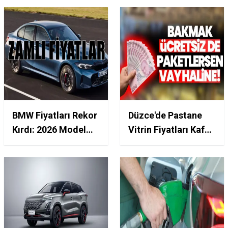
BMW Fiyatları Rekor
Düzce'de Pastane
Kırdı: 2026 Model
Vitrin Fiyatları Kafa
X1'den 7 Serisi'ne
Karıştırıyor: Pasta
Kadar Fiyatlar!
340 TL, Sütlü Tatlı
600 TL!