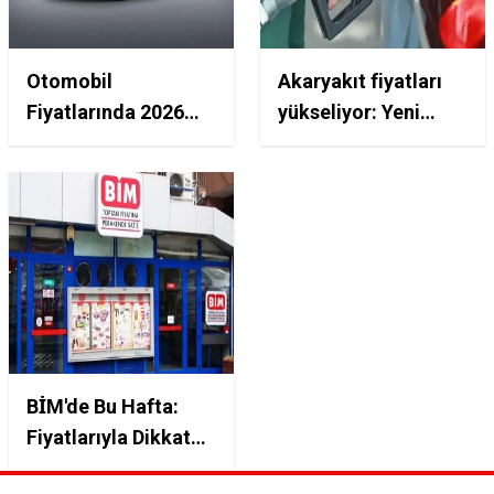
Otomobil
Akaryakıt fiyatları
Fiyatlarında 2026
yükseliyor: Yeni
Yılında Büyük
güncelleme
Değişim: Markalar
detayları
Zamları Nihayet
Açıkladı
BİM'de Bu Hafta:
Fiyatlarıyla Dikkat
Çeken Ürünler