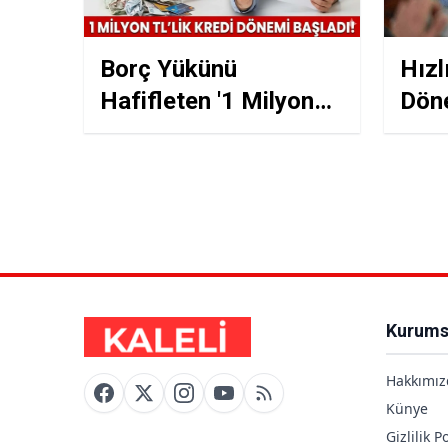
Borç Yükünü
Hızl
Hafifleten '1 Milyon
Dön
TL'lik' Kredi Fırsatı!
TL'y
Kred
Kurums
Hakkımız
Künye
Gizlilik Po