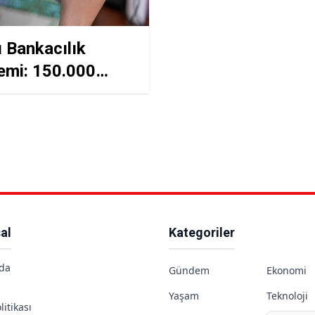
ı Bankacılık
emi: 150.000
e Kadar SMS ile
i Fırsatı!
al
Kategoriler
da
Gündem
Ekonomi
Yaşam
Teknoloji
litikası