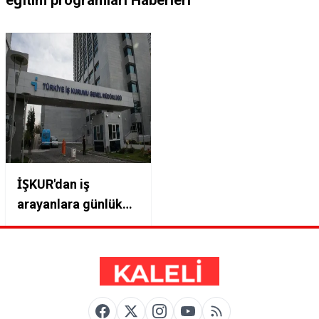
eğitim programları Haberleri
İŞKUR'dan iş
arayanlara günlük
harçlık fırsatı!
Başvuru için
oturduğunuz yerde
bekleyin