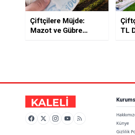
Çiftçilere Müjde:
Çift
Mazot ve Gübre
TL D
Desteği Ödemeleri
Gübr
İçin Şubat Sonu ve
Zama
Mart Ayında
Hareketlenme
Bekleniyor
Kurums
Hakkımız
Künye
Gizlilik Po