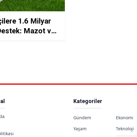
çilere 1.6 Milyar
estek: Mazot ve
e Desteği Ne
n Yatırılacak?
al
Kategoriler
da
Gündem
Ekonomi
Yaşam
Teknoloji
litikası